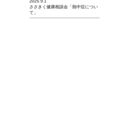
2025.9.1
ささきく健康相談会「熱中症につい
て」