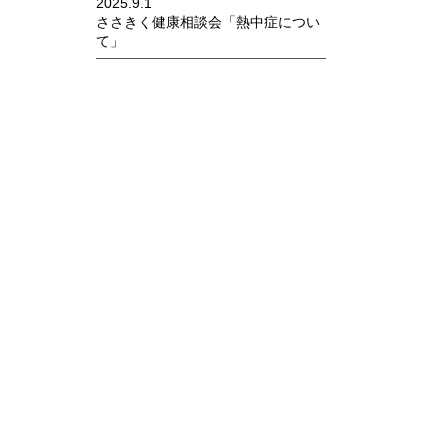
2025.9.1
ささきく健康相談会「熱中症につい
て」